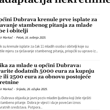
pćini Dubrava krenule prve isplate za
šavanje stambenog pitanja za mlade
e i obitelji
ir Markač
-
Petak, 16. svibnja 2025.
k su krenule isplate za čak 11 mladih osoba i obitelji koje su
tile mjeru za rješavanje stambenog pitanja, priopćili su upravo iz...
lika za mlade u općini Dubrava:
varite dodatnih 5000 eura za kupnju
e ili 2500 eura za obnovu postojeće
retnine
ir Markač
-
Srijeda, 26. ožujka 2025.
Dubrava objavila je javni poziv mladim ljudima koji žele riješiti
stambeno pitanje. Dobra je vijest i da je povećan iznos
bespovratnih sredstava. Potpora...