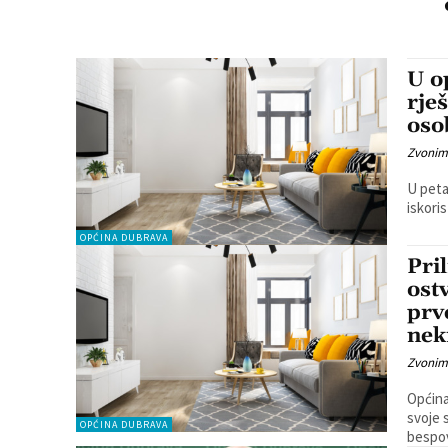
U o
rje
osob
Zvonim
U peta
iskoris
OPĆINA DUBRAVA
Pri
ost
prv
nek
Zvonim
Općina 
svoje 
OPĆINA DUBRAVA