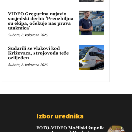
VIDEO Gregurina najavio
susjedski derbi: ‘Preozbiljna
su ekipa, očekuje nas prava
utakmica’
Subota, 8. kolovoza 2026.
Sudarili se vlakovi kod
Križevaca, strojovođa teže
ozlijeđen
Subota, 8. kolovoza 2026.
Izbor urednika
FOTO-VIDEO Močilski župnik