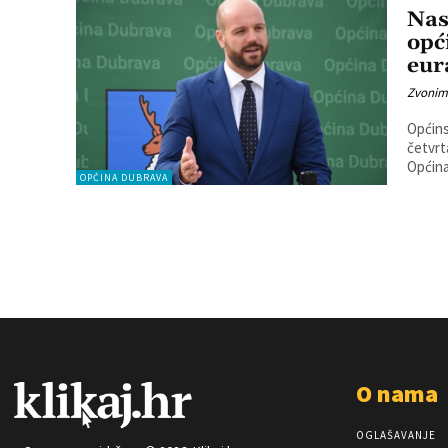
Nas
opć
eur
Zvonim
Općins
četvrtak
Općina
OPĆINA DUBRAVA
O nama
OGLAŠAVANJE