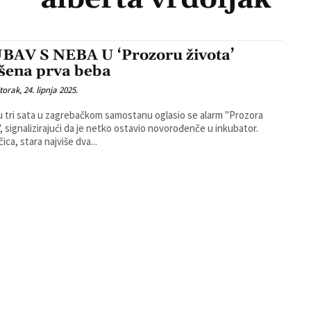
BAV S NEBA U ‘Prozoru života’
šena prva beba
torak, 24. lipnja 2025.
u tri sata u zagrebačkom samostanu oglasio se alarm "Prozora
", signalizirajući da je netko ostavio novorođenče u inkubator.
ica, stara najviše dva...