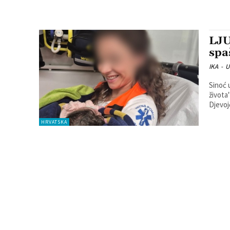
LJU
spa
IKA
-
U
Sinoć 
života
Djevojč
HRVATSKA