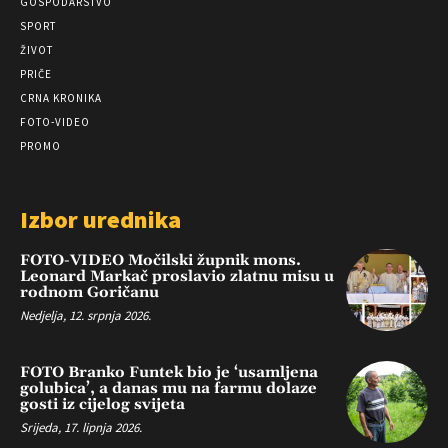
GOSPODARSTVO
SPORT
ŽIVOT
PRIČE
CRNA KRONIKA
FOTO-VIDEO
PROMO
Izbor urednika
FOTO-VIDEO Močilski župnik mons.
Leonard Markač proslavio zlatnu misu u
rodnom Goričanu
Nedjelja, 12. srpnja 2026.
FOTO Branko Funtek bio je ‘usamljena
golubica’, a danas mu na farmu dolaze
gosti iz cijelog svijeta
Srijeda, 17. lipnja 2026.