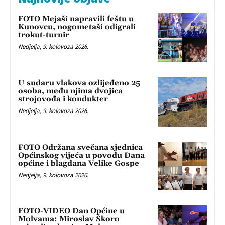
FOTO Mejaši napravili feštu u
Kunovcu, nogometaši odigrali
trokut-turnir
Nedjelja, 9. kolovoza 2026.
U sudaru vlakova ozlijeđeno 25
osoba, među njima dvojica
strojovođa i kondukter
Nedjelja, 9. kolovoza 2026.
FOTO Održana svečana sjednica
Općinskog vijeća u povodu Dana
općine i blagdana Velike Gospe
Nedjelja, 9. kolovoza 2026.
FOTO-VIDEO Dan Općine u
Molvama: Miroslav Škoro