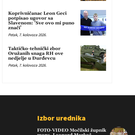
Koprivničanac Leon Geci
potpisao ugovor sa
Slavenom: ‘Sve ovo mi puno
znači’
Petak, 7. kolovoza 2026.
Taktičko-tehnički zbor
Oružanih snaga RH ove
nedjelje u Đurđevcu
Petak, 7. kolovoza 2026.
Izbor urednika
FOTO-VIDEO Močilski župnik