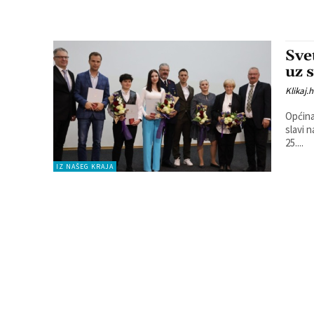
Sve
uz 
Klikaj.h
Općina
slavi 
25....
IZ NAŠEG KRAJA