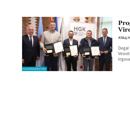
Pro
Vir
Klikaj.h
Degal 
Virovit
trgova
GOSPODARSTVO