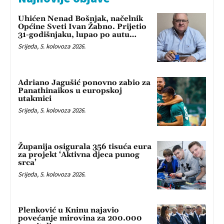
Uhićen Nenad Bošnjak, načelnik
Općine Sveti Ivan Žabno. Prijetio
31-godišnjaku, lupao po autu…
Srijeda, 5. kolovoza 2026.
Adriano Jagušić ponovno zabio za
Panathinaikos u europskoj
utakmici
Srijeda, 5. kolovoza 2026.
Županija osigurala 356 tisuća eura
za projekt ‘Aktivna djeca punog
srca’
Srijeda, 5. kolovoza 2026.
Plenković u Kninu najavio
povećanje mirovina za 200.000