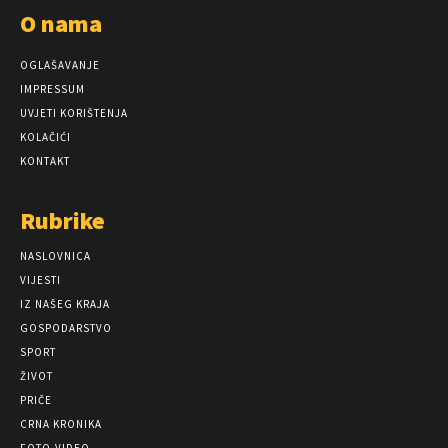
O nama
OGLAŠAVANJE
IMPRESSUM
UVJETI KORIŠTENJA
KOLAČIĆI
KONTAKT
Rubrike
NASLOVNICA
VIJESTI
IZ NAŠEG KRAJA
GOSPODARSTVO
SPORT
ŽIVOT
PRIČE
CRNA KRONIKA