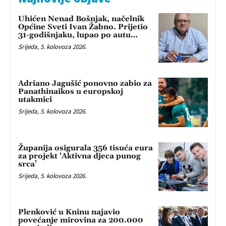
Uhićen Nenad Bošnjak, načelnik
Općine Sveti Ivan Žabno. Prijetio
31-godišnjaku, lupao po autu…
Srijeda, 5. kolovoza 2026.
Adriano Jagušić ponovno zabio za
Panathinaikos u europskoj
utakmici
Srijeda, 5. kolovoza 2026.
Županija osigurala 356 tisuća eura
za projekt ‘Aktivna djeca punog
srca’
Srijeda, 5. kolovoza 2026.
Plenković u Kninu najavio
povećanje mirovina za 200.000