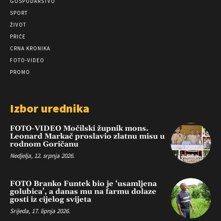
GOSPODARSTVO
SPORT
ŽIVOT
PRIČE
CRNA KRONIKA
FOTO-VIDEO
PROMO
Izbor urednika
FOTO-VIDEO Močilski župnik mons.
Leonard Markač proslavio zlatnu misu u
rodnom Goričanu
Nedjelja, 12. srpnja 2026.
FOTO Branko Funtek bio je ‘usamljena
golubica’, a danas mu na farmu dolaze
gosti iz cijelog svijeta
Srijeda, 17. lipnja 2026.