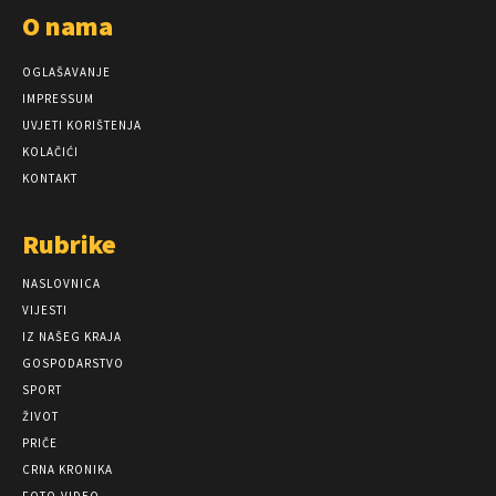
O nama
OGLAŠAVANJE
IMPRESSUM
UVJETI KORIŠTENJA
KOLAČIĆI
KONTAKT
Rubrike
NASLOVNICA
VIJESTI
IZ NAŠEG KRAJA
GOSPODARSTVO
SPORT
ŽIVOT
PRIČE
CRNA KRONIKA