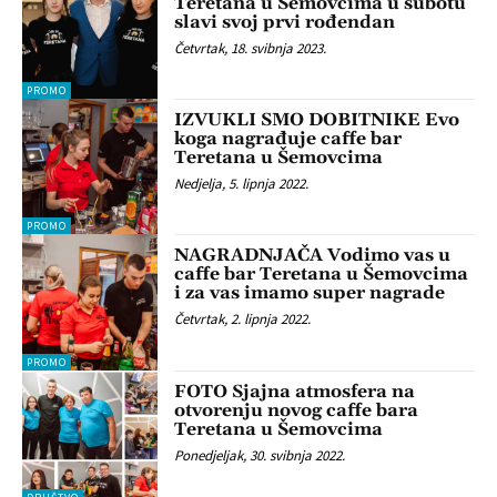
Teretana u Šemovcima u subotu
slavi svoj prvi rođendan
Četvrtak, 18. svibnja 2023.
PROMO
IZVUKLI SMO DOBITNIKE Evo
koga nagrađuje caffe bar
Teretana u Šemovcima
Nedjelja, 5. lipnja 2022.
PROMO
NAGRADNJAČA Vodimo vas u
caffe bar Teretana u Šemovcima
i za vas imamo super nagrade
Četvrtak, 2. lipnja 2022.
PROMO
FOTO Sjajna atmosfera na
otvorenju novog caffe bara
Teretana u Šemovcima
Ponedjeljak, 30. svibnja 2022.