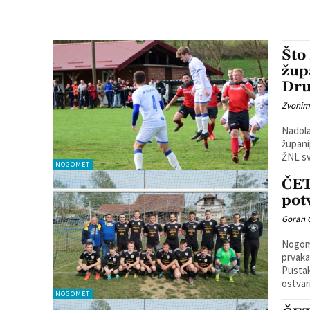
Što
žup
Dru
Zvonim
Nadola
županij
ŽNL sv
NOGOMET
ČET
pot
Goran 
Nogome
prvaka
Pustak
ostvaril
NOGOMET