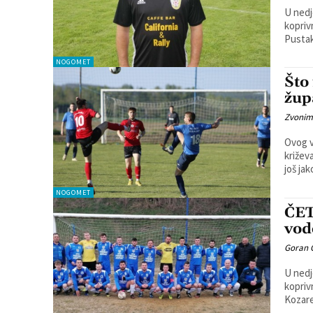
U nedj
koprivni
Pustak
NOGOMET
Što
žup
Zvonim
Ovog v
križev
još ja
NOGOMET
ČET
vod
Goran 
U nedj
koprivn
Kozare