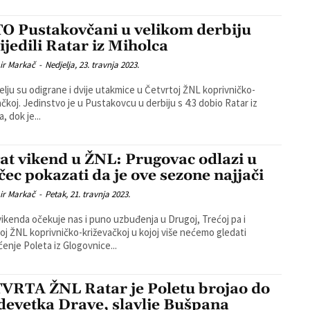
O Pustakovčani u velikom derbiju
ijedili Ratar iz Miholca
ir Markač
-
Nedjelja, 23. travnja 2023.
elju su odigrane i dvije utakmice u Četvrtoj ŽNL koprivničko-
u u derbiju s 4:3 dobio Ratar iz
, dok je...
at vikend u ŽNL: Prugovac odlazi u
čec pokazati da je ove sezone najjači
ir Markač
-
Petak, 21. travnja 2023.
ikenda očekuje nas i puno uzbuđenja u Drugoj, Trećoj pa i
oj ŽNL koprivničko-križevačkoj u kojoj više nećemo gledati
enje Poleta iz Glogovnice...
VRTA ŽNL Ratar je Poletu brojao do
 devetka Drave, slavlje Bušpana