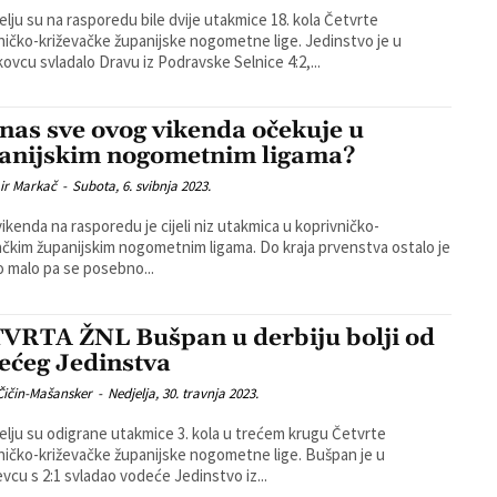
elju su na rasporedu bile dvije utakmice 18. kola Četvrte
čko-križevačke županijske nogometne lige. Jedinstvo je u
ovcu svladalo Dravu iz Podravske Selnice 4:2,...
 nas sve ovog vikenda očekuje u
anijskim nogometnim ligama?
ir Markač
-
Subota, 6. svibnja 2023.
ikenda na rasporedu je cijeli niz utakmica u koprivničko-
ačkim županijskim nogometnim ligama. Do kraja prvenstva ostalo je
ko malo pa se posebno...
VRTA ŽNL Bušpan u derbiju bolji od
ećeg Jedinstva
Čičin-Mašansker
-
Nedjelja, 30. travnja 2023.
elju su odigrane utakmice 3. kola u trećem krugu Četvrte
ičko-križevačke županijske nogometne lige. Bušpan je u
vcu s 2:1 svladao vodeće Jedinstvo iz...