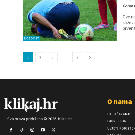
Goran 
Ove ne
križevačke 
prvens
NOGOMET
...
1
2
3
9
O nama
OGLAŠAVANJE
Sva prava pridržana © 2026. Klikaj.hr
IMPRESSUM
UVJETI KORIŠTE