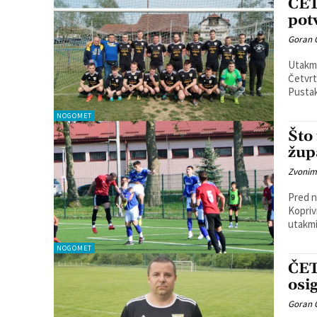
ČET
pot
Goran 
Utakmi
Četvrte
Pustak
NOGOMET
Što
žup
Zvonim
Pred n
Kopriv
utakmic
NOGOMET
ČET
osi
Goran 