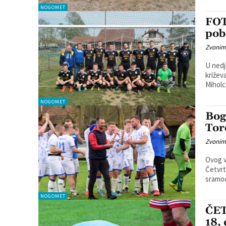
NOGOMET
FOT
pob
Zvonim
U nedj
križevačkoj. Jedinstvo je u Pustakovc
Miholca
NOGOMET
Bog
Tor
Zvonim
Ovog v
Četvrt
sramoć
NOGOMET
ČET
18,