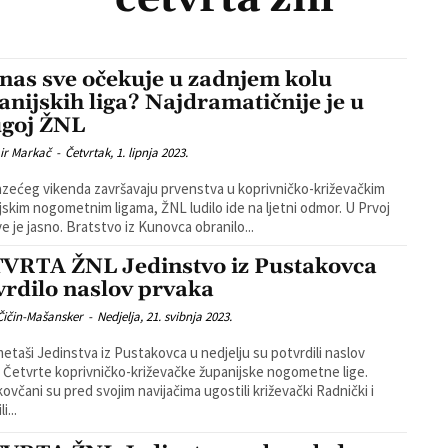
 nas sve očekuje u zadnjem kolu
anijskih liga? Najdramatičnije je u
goj ŽNL
ir Markač
-
Četvrtak, 1. lipnja 2023.
zećeg vikenda završavaju prvenstva u koprivničko-križevačkim
skim nogometnim ligama, ŽNL ludilo ide na ljetni odmor. U Prvoj
e je jasno. Bratstvo iz Kunovca obranilo...
VRTA ŽNL Jedinstvo iz Pustakovca
vrdilo naslov prvaka
Čičin-Mašansker
-
Nedjelja, 21. svibnja 2023.
taši Jedinstva iz Pustakovca u nedjelju su potvrdili naslov
 Četvrte koprivničko-križevačke županijske nogometne lige.
ovčani su pred svojim navijačima ugostili križevački Radnički i
i...