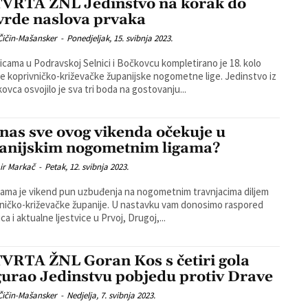
VRTA ŽNL Jedinstvo na korak do
vrde naslova prvaka
Čičin-Mašansker
-
Ponedjeljak, 15. svibnja 2023.
cama u Podravskoj Selnici i Bočkovcu kompletirano je 18. kolo
 koprivničko-križevačke županijske nogometne lige. Jedinstvo iz
ovca osvojilo je sva tri boda na gostovanju...
 nas sve ovog vikenda očekuje u
anijskim nogometnim ligama?
ir Markač
-
Petak, 12. svibnja 2023.
ama je vikend pun uzbuđenja na nogometnim travnjacima diljem
ničko-križevačke županije. U nastavku vam donosimo raspored
a i aktualne ljestvice u Prvoj, Drugoj,...
VRTA ŽNL Goran Kos s četiri gola
gurao Jedinstvu pobjedu protiv Drave
Čičin-Mašansker
-
Nedjelja, 7. svibnja 2023.