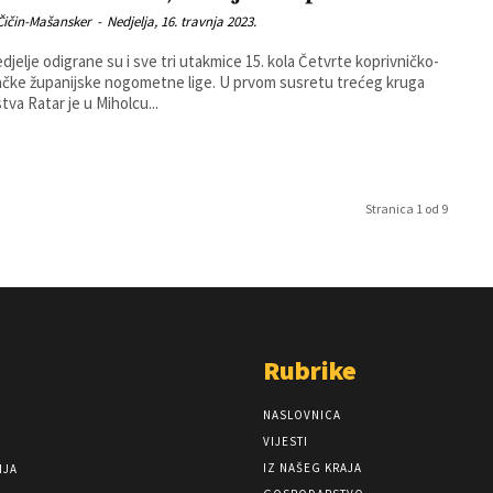
Čičin-Mašansker
-
Nedjelja, 16. travnja 2023.
djelje odigrane su i sve tri utakmice 15. kola Četvrte koprivničko-
županijske nogometne lige. U prvom susretu trećeg kruga
tva Ratar je u Miholcu...
Stranica 1 od 9
Rubrike
NASLOVNICA
VIJESTI
IZ NAŠEG KRAJA
NJA