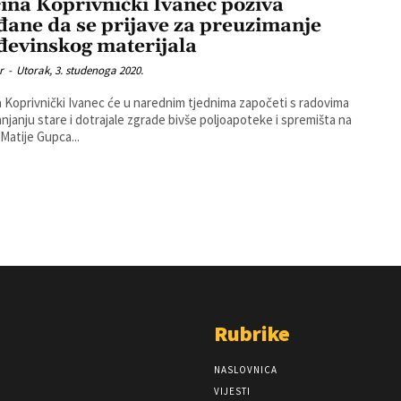
ina Koprivnički Ivanec poziva
đane da se prijave za preuzimanje
đevinskog materijala
r
-
Utorak, 3. studenoga 2020.
 Koprivnički Ivanec će u narednim tjednima započeti s radovima
anjanju stare i dotrajale zgrade bivše poljoapoteke i spremišta na
 Matije Gupca...
Rubrike
NASLOVNICA
VIJESTI