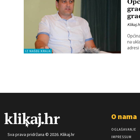
Opć
gra
gra
Klikaj.h
Općina
na ukl
adresi
IZ NAŠEG KRAJA
O nama
OGLAŠAVANJE
Sva prava pridržana © 2026. Klikaj.hr
IMPRESSUM