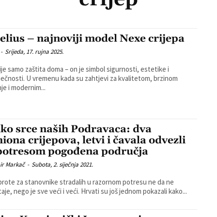
elius – najnoviji model Nexe crijepa
-
Srijeda, 17. rujna 2025.
ije samo zaštita doma – on je simbol sigurnosti, estetike i
ečnosti. U vremenu kada su zahtjevi za kvalitetom, brzinom
je i modernim...
iko srce naših Podravaca: dva
iona crijepova, letvi i čavala odvezli
potresom pogođena područja
ir Markač
-
Subota, 2. siječnja 2021.
brote za stanovnike stradalih u razornom potresu ne da ne
aje, nego je sve veći i veći. Hrvati su još jednom pokazali kako...