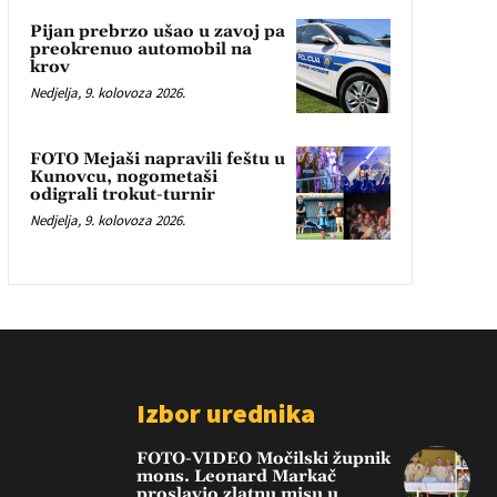
Pijan prebrzo ušao u zavoj pa
preokrenuo automobil na
krov
Nedjelja, 9. kolovoza 2026.
FOTO Mejaši napravili feštu u
Kunovcu, nogometaši
odigrali trokut-turnir
Nedjelja, 9. kolovoza 2026.
Izbor urednika
FOTO-VIDEO Močilski župnik
mons. Leonard Markač
proslavio zlatnu misu u