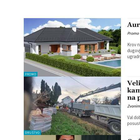
Aur
Promo
Krov n
dugovj
ugradn
PROMO
Vel
kam
na 
Zvonim
Val do
posust
DRUŠTVO