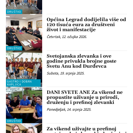
DRUŠTVO
Općina Legrad dodijelila više od
120 tisuća eura za društveni
život i manifestacije
Četvrtak, 12. ožujka 2026.
DRUŠTVO
Svetojanska zlevanka i ove
godine privukla brojne goste
Svetu Anu kod Đurđevca
Subota, 19. srpnja 2025.
GASTRO I DOBRA
KAPLJICA
DANI SVETE ANE Za vikend ne
propustite uživanje u prirodi,
druženju i prefinoj zlevanki
Ponedjeljak, 14. srpnja 2025.
DRUŠTVO
Za vikend uživajte u prefinoj