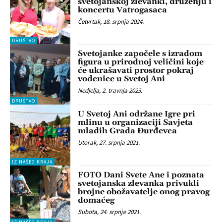
svetojanskoj zlevanki, druženju i
koncertu Vatrogasaca
Četvrtak, 18. srpnja 2024.
DRUŠTVO
Svetojanke započele s izradom
figura u prirodnoj veličini koje
će ukrašavati prostor pokraj
vodenice u Svetoj Ani
Nedjelja, 2. travnja 2023.
DRUŠTVO
U Svetoj Ani održane Igre pri
mlinu u organizaciji Savjeta
mladih Grada Đurđevca
Utorak, 27. srpnja 2021.
IZ NAŠEG KRAJA
FOTO Dani Svete Ane i poznata
svetojanska zlevanka privukli
brojne obožavatelje onog pravog
domaćeg
Subota, 24. srpnja 2021.