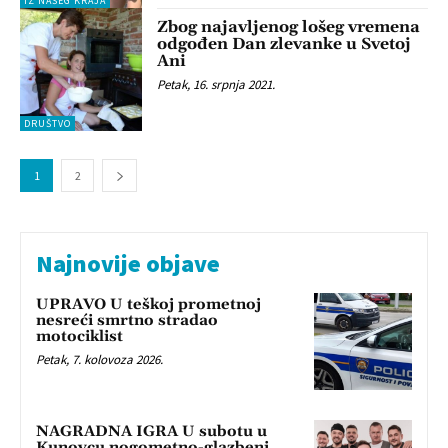
IZ NAŠEG KRAJA
Zbog najavljenog lošeg vremena
odgođen Dan zlevanke u Svetoj
Ani
Petak, 16. srpnja 2021.
DRUŠTVO
1
2
Najnovije objave
UPRAVO U teškoj prometnoj
nesreći smrtno stradao
motociklist
Petak, 7. kolovoza 2026.
NAGRADNA IGRA U subotu u
Kunovcu nogometno-glazbeni