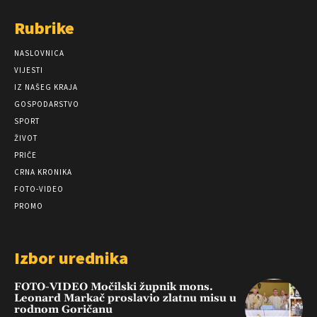
Rubrike
NASLOVNICA
VIJESTI
IZ NAŠEG KRAJA
GOSPODARSTVO
SPORT
ŽIVOT
PRIČE
CRNA KRONIKA
FOTO-VIDEO
PROMO
Izbor urednika
FOTO-VIDEO Močilski župnik mons.
Leonard Markač proslavio zlatnu misu u
rodnom Goričanu