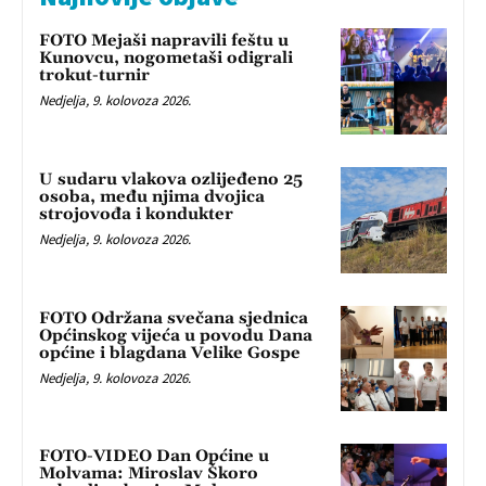
FOTO Mejaši napravili feštu u
Kunovcu, nogometaši odigrali
trokut-turnir
Nedjelja, 9. kolovoza 2026.
U sudaru vlakova ozlijeđeno 25
osoba, među njima dvojica
strojovođa i kondukter
Nedjelja, 9. kolovoza 2026.
FOTO Održana svečana sjednica
Općinskog vijeća u povodu Dana
općine i blagdana Velike Gospe
Nedjelja, 9. kolovoza 2026.
FOTO-VIDEO Dan Općine u
Molvama: Miroslav Škoro