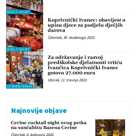
DJEČJI SVIJET
Koprivnički Ivanec: obavijest o
upisu djece za podjelu dječjih
darova
Četvrtak, 30. studenoga 2023.
DJEČJI SVIJET
Za održavanje i razvoj
predškolske djelatnosti vrtiću
Ivančica Koprivnički Ivanec
gotovo 27.000 eura
Utorak, 11. travnja 2023.
IZ NAŠEG KRAJA
Najnovije objave
Cerine cocktail night ovog petka
na sunčalištu Bazena Cerine
Četvrtak, 6. kolovoza 2026.