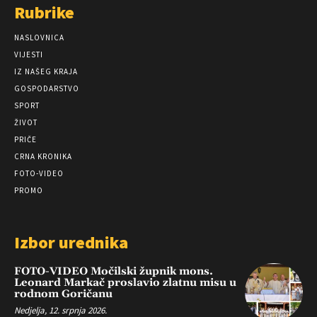
Rubrike
NASLOVNICA
VIJESTI
IZ NAŠEG KRAJA
GOSPODARSTVO
SPORT
ŽIVOT
PRIČE
CRNA KRONIKA
FOTO-VIDEO
PROMO
Izbor urednika
FOTO-VIDEO Močilski župnik mons.
Leonard Markač proslavio zlatnu misu u
rodnom Goričanu
Nedjelja, 12. srpnja 2026.