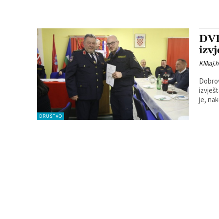
DVD
izv
Klikaj.h
Dobrov
izvješt
je, na
DRUŠTVO