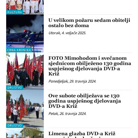
KULTURA
U velikom požaru sedam obitelji
ostalo bez doma
Utorak, 4. veljače 2025.
CRNA KRONIKA
FOTO Mimohodom i svečanom
sjednicom obilježeno 130 godina
uspješnog djelovanja DVD-a
Križ
Ponedjeljak, 29. travnja 2024.
DRUŠTVO
Ove subote obilježava se 130
godina uspješnog djelovanja
DVD-a Križ
Petak, 26. travnja 2024.
DRUŠTVO
Limena glazba DVD-a Križ