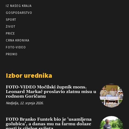
IZ NAŠEG KRAJA
GOSPODARSTVO
SPORT
ŽIVOT
PRIČE
CRNA KRONIKA
FOTO-VIDEO
PROMO
Izbor urednika
FOTO-VIDEO Močilski župnik mons.
Leonard Markač proslavio zlatnu misu u
rodnom Goričanu
Nedjelja, 12. srpnja 2026.
FOTO Branko Funtek bio je ‘usamljena
golubica’, a danas mu na farmu dolaze
gosti iz cijelog svijeta