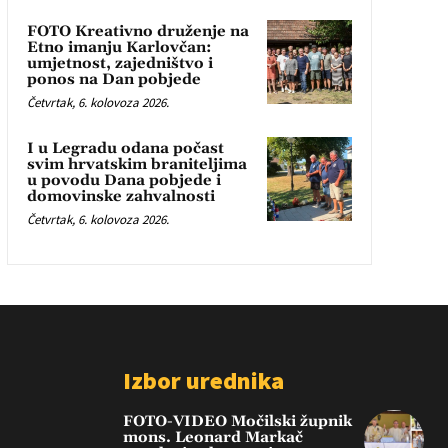
FOTO Kreativno druženje na
Etno imanju Karlovčan:
umjetnost, zajedništvo i
ponos na Dan pobjede
Četvrtak, 6. kolovoza 2026.
I u Legradu odana počast
svim hrvatskim braniteljima
u povodu Dana pobjede i
domovinske zahvalnosti
Četvrtak, 6. kolovoza 2026.
Izbor urednika
FOTO-VIDEO Močilski župnik
mons. Leonard Markač