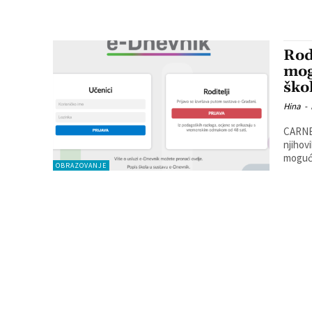
Rod
mog
ško
Hina
-
CARNET
njihov
mogućn
OBRAZOVANJE