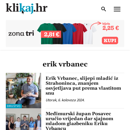
erik vrbanec
Erik Vrbanec, slijepi mladić iz
Strahoninca, znanjem
osvjetljava put prema vlastitom
snu
Utorak, 6. kolovoza 2024.
DRUŠTVO
Međimurski župan Posavec
uručio vrijedan dar sjajnom
mladom glazbeniku Eriku
Vrbancu