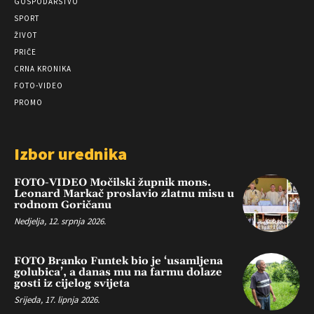
GOSPODARSTVO
SPORT
ŽIVOT
PRIČE
CRNA KRONIKA
FOTO-VIDEO
PROMO
Izbor urednika
FOTO-VIDEO Močilski župnik mons.
Leonard Markač proslavio zlatnu misu u
rodnom Goričanu
Nedjelja, 12. srpnja 2026.
FOTO Branko Funtek bio je ‘usamljena
golubica’, a danas mu na farmu dolaze
gosti iz cijelog svijeta
Srijeda, 17. lipnja 2026.