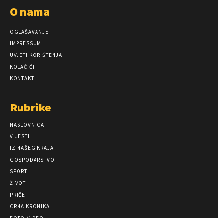
O nama
OGLAŠAVANJE
IMPRESSUM
UVJETI KORIŠTENJA
KOLAČIĆI
KONTAKT
Rubrike
NASLOVNICA
VIJESTI
IZ NAŠEG KRAJA
GOSPODARSTVO
SPORT
ŽIVOT
PRIČE
CRNA KRONIKA