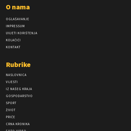
O nama
OGLAŠAVANJE
IMPRESSUM
UVJETI KORIŠTENJA
KOLAČIĆI
KONTAKT
Rubrike
NASLOVNICA
VIJESTI
IZ NAŠEG KRAJA
GOSPODARSTVO
SPORT
ŽIVOT
PRIČE
CRNA KRONIKA