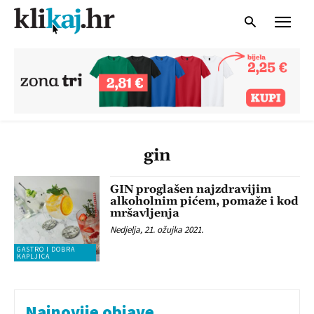
gin
GIN proglašen najzdravijim
alkoholnim pićem, pomaže i kod
mršavljenja
Nedjelja, 21. ožujka 2021.
GASTRO I DOBRA
KAPLJICA
Najnovije objave