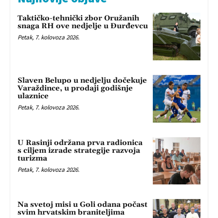
Taktičko-tehnički zbor Oružanih
snaga RH ove nedjelje u Đurđevcu
Petak, 7. kolovoza 2026.
Slaven Belupo u nedjelju dočekuje
Varaždince, u prodaji godišnje
ulaznice
Petak, 7. kolovoza 2026.
U Rasinji održana prva radionica
s ciljem izrade strategije razvoja
turizma
Petak, 7. kolovoza 2026.
Na svetoj misi u Goli odana počast
svim hrvatskim braniteljima