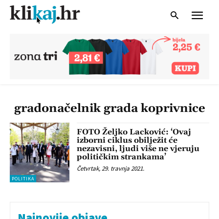
gradonačelnik grada koprivnice
FOTO Željko Lacković: ‘Ovaj
izborni ciklus obilježit će
nezavisni, ljudi više ne vjeruju
političkim strankama’
Četvrtak, 29. travnja 2021.
POLITIKA
Najnovije objave