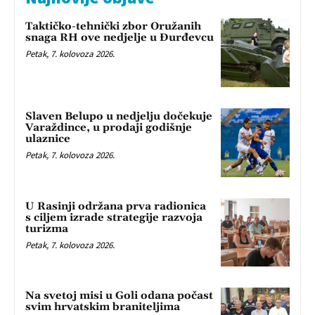
Taktičko-tehnički zbor Oružanih
snaga RH ove nedjelje u Đurđevcu
Petak, 7. kolovoza 2026.
Slaven Belupo u nedjelju dočekuje
Varaždince, u prodaji godišnje
ulaznice
Petak, 7. kolovoza 2026.
U Rasinji održana prva radionica
s ciljem izrade strategije razvoja
turizma
Petak, 7. kolovoza 2026.
Na svetoj misi u Goli odana počast
svim hrvatskim braniteljima