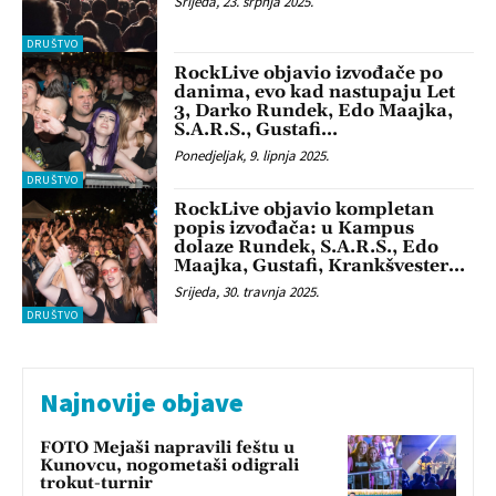
Srijeda, 23. srpnja 2025.
DRUŠTVO
RockLive objavio izvođače po
danima, evo kad nastupaju Let
3, Darko Rundek, Edo Maajka,
S.A.R.S., Gustafi…
Ponedjeljak, 9. lipnja 2025.
DRUŠTVO
RockLive objavio kompletan
popis izvođača: u Kampus
dolaze Rundek, S.A.R.S., Edo
Maajka, Gustafi, Krankšvester…
Srijeda, 30. travnja 2025.
DRUŠTVO
Najnovije objave
FOTO Mejaši napravili feštu u
Kunovcu, nogometaši odigrali
trokut-turnir