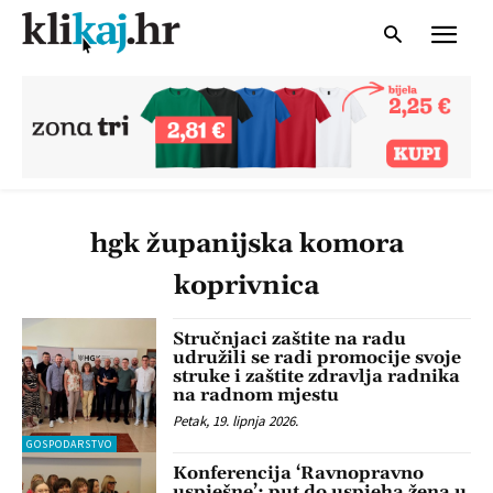
hgk županijska komora
koprivnica
Stručnjaci zaštite na radu
udružili se radi promocije svoje
struke i zaštite zdravlja radnika
na radnom mjestu
Petak, 19. lipnja 2026.
GOSPODARSTVO
Konferencija ‘Ravnopravno
uspješne’: put do uspjeha žena u