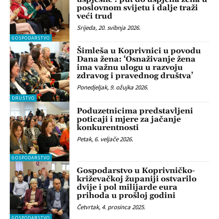
poslovnom svijetu i dalje traži
veći trud
Srijeda, 20. svibnja 2026.
GOSPODARSTVO
Šimleša u Koprivnici u povodu
Dana žena: ‘Osnaživanje žena
ima važnu ulogu u razvoju
zdravog i pravednog društva’
Ponedjeljak, 9. ožujka 2026.
DRUŠTVO
Poduzetnicima predstavljeni
poticaji i mjere za jačanje
konkurentnosti
Petak, 6. veljače 2026.
GOSPODARSTVO
Gospodarstvo u Koprivničko-
križevačkoj županiji ostvarilo
dvije i pol milijarde eura
prihoda u prošloj godini
Četvrtak, 4. prosinca 2025.
GOSPODARSTVO