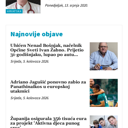
Ponedjeljak, 13. srpnja 2020.
HRVATSKA
Najnovije objave
Uhićen Nenad Bošnjak, načelnik
Općine Sveti Ivan Žabno. Prijetio
31-godišnjaku, lupao po autu…
Srijeda, 5. kolovoza 2026.
Adriano Jagušić ponovno zabio za
Panathinaikos u europskoj
utakmici
Srijeda, 5. kolovoza 2026.
Županija osigurala 356 tisuća eura
za projekt ‘Aktivna djeca punog
srca’