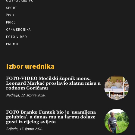
GOSPODARSTVO
SPORT
ŽIVOT
PRIČE
CRNA KRONIKA
FOTO-VIDEO
PROMO
Izbor urednika
FOTO-VIDEO Močilski župnik mons.
Leonard Markač proslavio zlatnu misu u
rodnom Goričanu
Nedjelja, 12. srpnja 2026.
FOTO Branko Funtek bio je ‘usamljena
golubica’, a danas mu na farmu dolaze
gosti iz cijelog svijeta
Srijeda, 17. lipnja 2026.