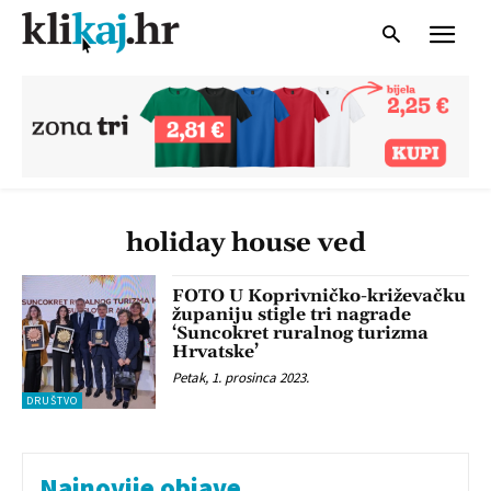
holiday house ved
FOTO U Koprivničko-križevačku
županiju stigle tri nagrade
‘Suncokret ruralnog turizma
Hrvatske’
Petak, 1. prosinca 2023.
DRUŠTVO
Najnovije objave