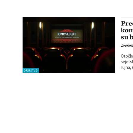
Pre
kom
su 
Zvonim
Otočka
svjets
rujna, 
DRUŠTVO