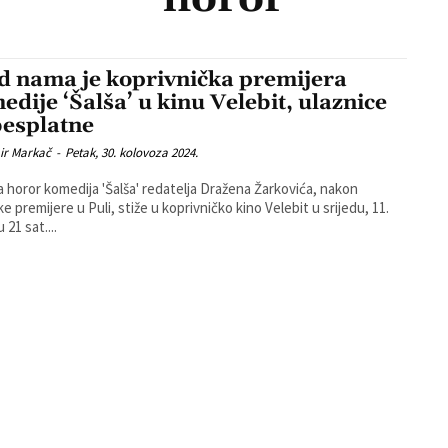
d nama je koprivnička premijera
edije ‘Šalša’ u kinu Velebit, ulaznice
besplatne
ir Markač
-
Petak, 30. kolovoza 2024.
 horor komedija 'Šalša' redatelja Dražena Žarkovića, nakon
ke premijere u Puli, stiže u koprivničko kino Velebit u srijedu, 11.
u 21 sat....