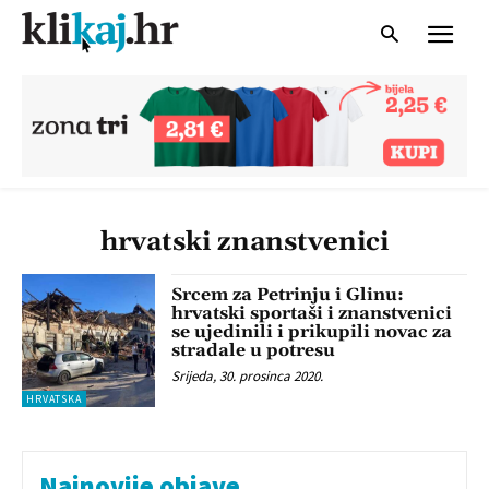
hrvatski znanstvenici
Srcem za Petrinju i Glinu:
hrvatski sportaši i znanstvenici
se ujedinili i prikupili novac za
stradale u potresu
Srijeda, 30. prosinca 2020.
HRVATSKA
Najnovije objave