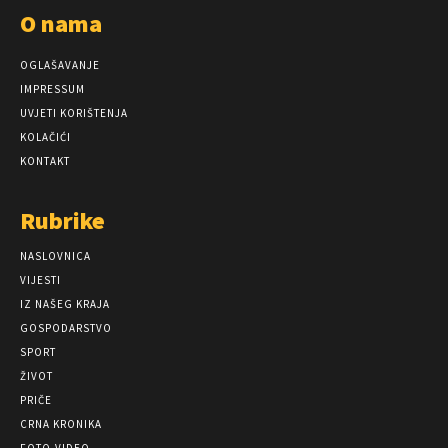
O nama
OGLAŠAVANJE
IMPRESSUM
UVJETI KORIŠTENJA
KOLAČIĆI
KONTAKT
Rubrike
NASLOVNICA
VIJESTI
IZ NAŠEG KRAJA
GOSPODARSTVO
SPORT
ŽIVOT
PRIČE
CRNA KRONIKA