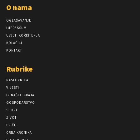
O nama
OGLAŠAVANJE
IMPRESSUM
UVJETI KORIŠTENJA
KOLAČIĆI
KONTAKT
Rubrike
NASLOVNICA
VIJESTI
IZ NAŠEG KRAJA
GOSPODARSTVO
SPORT
ŽIVOT
PRIČE
CRNA KRONIKA