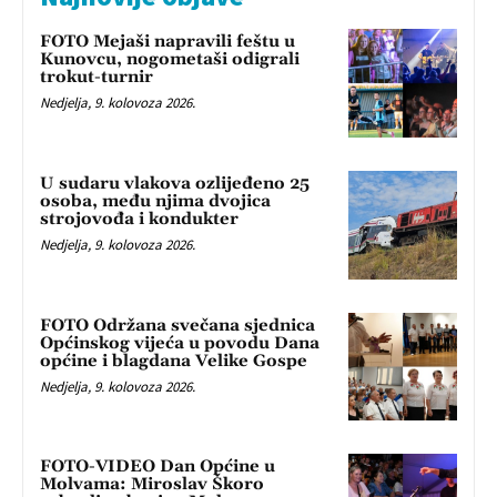
FOTO Mejaši napravili feštu u
Kunovcu, nogometaši odigrali
trokut-turnir
Nedjelja, 9. kolovoza 2026.
U sudaru vlakova ozlijeđeno 25
osoba, među njima dvojica
strojovođa i kondukter
Nedjelja, 9. kolovoza 2026.
FOTO Održana svečana sjednica
Općinskog vijeća u povodu Dana
općine i blagdana Velike Gospe
Nedjelja, 9. kolovoza 2026.
FOTO-VIDEO Dan Općine u
Molvama: Miroslav Škoro