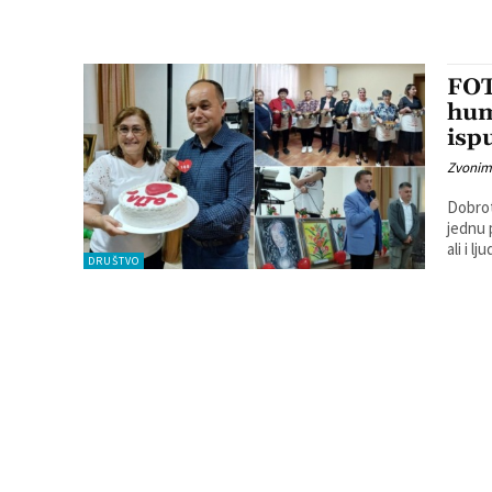
FOT
hum
isp
Zvonim
Dobrot
jednu 
ali i lju
DRUŠTVO