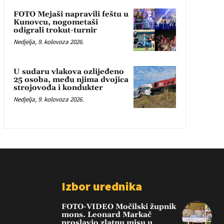
FOTO Mejaši napravili feštu u
Kunovcu, nogometaši
odigrali trokut-turnir
Nedjelja, 9. kolovoza 2026.
U sudaru vlakova ozlijeđeno
25 osoba, među njima dvojica
strojovođa i kondukter
Nedjelja, 9. kolovoza 2026.
Izbor urednika
FOTO-VIDEO Močilski župnik
mons. Leonard Markač
proslavio zlatnu misu u