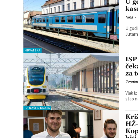
U g
kas
Hina
-
U godi
Jutarnj
HRVATSKA
ISP
ček
za 
Zvonim
Vlak i
stao na
IZ NAŠEG KRAJA
Kri
HŽ-
Kop