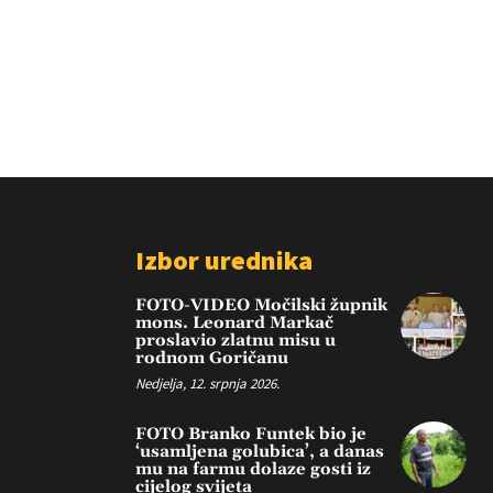
Izbor urednika
FOTO-VIDEO Močilski župnik
mons. Leonard Markač
proslavio zlatnu misu u
rodnom Goričanu
Nedjelja, 12. srpnja 2026.
FOTO Branko Funtek bio je
‘usamljena golubica’, a danas
mu na farmu dolaze gosti iz
cijelog svijeta