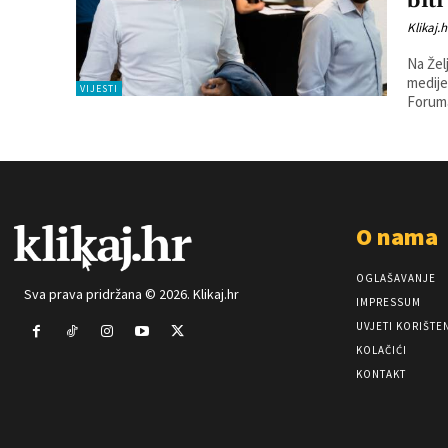
bit
Klikaj.h
Na Žel
medije
VIJESTI
Foruma
O nama
OGLAŠAVANJE
Sva prava pridržana © 2026. Klikaj.hr
IMPRESSUM
UVJETI KORIŠTE
KOLAČIĆI
KONTAKT