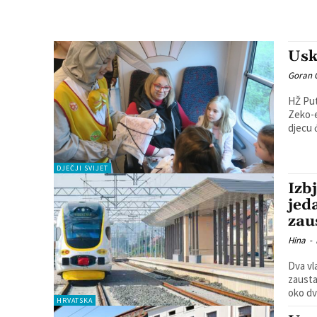
Usk
Goran 
HŽ Put
Zeko-e
djecu 
DJEČJI SVIJET
Izb
jed
zau
Hina
-
Dva vl
zausta
oko dva
HRVATSKA