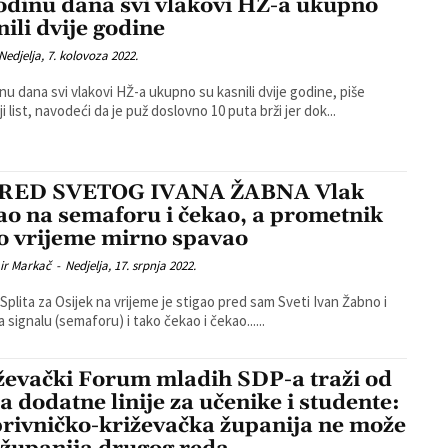
odinu dana svi vlakovi HŽ-a ukupno
nili dvije godine
Nedjelja, 7. kolovoza 2022.
nu dana svi vlakovi HŽ-a ukupno su kasnili dvije godine, piše
i list, navodeći da je puž doslovno 10 puta brži jer dok...
RED SVETOG IVANA ŽABNA Vlak
ao na semaforu i čekao, a prometnik
to vrijeme mirno spavao
ir Markač
-
Nedjelja, 17. srpnja 2022.
z Splita za Osijek na vrijeme je stigao pred sam Sveti Ivan Žabno i
 signalu (semaforu) i tako čekao i čekao......
ževački Forum mladih SDP-a traži od
a dodatne linije za učenike i studente:
rivničko-križevačka županija ne može