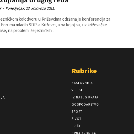
i županija drugog reda
r
-
Ponedjeljak, 23. kolovoza 2021.
jezničkom kolodvoru u Križevcima održana je konferencija za
 Foruma mladih SDP-a Križevci, a na kojoj su, uz križevačke
še, na problem željezničkih...
Rubrike
NASLOVNICA
VIJESTI
IZ NAŠEG KRAJA
NJA
GOSPODARSTVO
SPORT
ŽIVOT
PRIČE
CRNA KRONIKA