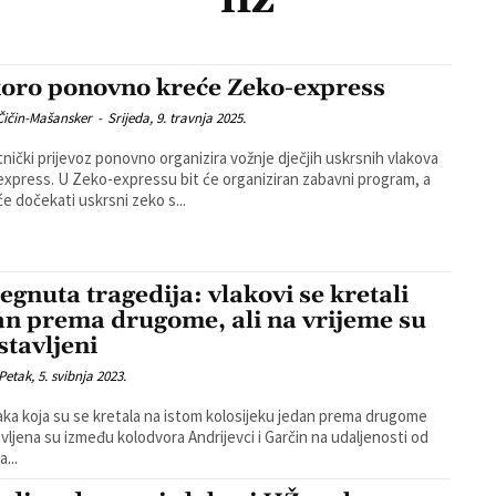
oro ponovno kreće Zeko-express
Čičin-Mašansker
-
Srijeda, 9. travnja 2025.
nički prijevoz ponovno organizira vožnje dječjih uskrsnih vlakova
xpress. U Zeko-expressu bit će organiziran zabavni program, a
će dočekati uskrsni zeko s...
jegnuta tragedija: vlakovi se kretali
an prema drugome, ali na vrijeme su
stavljeni
Petak, 5. svibnja 2023.
aka koja su se kretala na istom kolosijeku jedan prema drugome
vljena su između kolodvora Andrijevci i Garčin na udaljenosti od
...