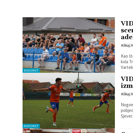
VID
sce
ade
Klikaj.h
Kao št
kola T
Varteks
NOGOMET
VID
izm
Klikaj.h
Nogome
pobjed
Sjever. 
NOGOMET