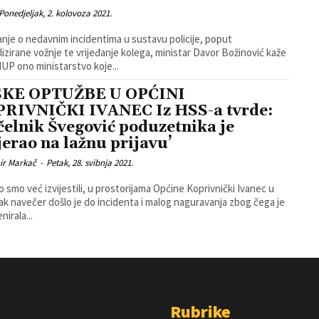
Ponedjeljak, 2. kolovoza 2021.
anje o nedavnim incidentima u sustavu policije, poput
lizirane vožnje te vrijeđanje kolega, ministar Davor Božinović kaže
MUP ono ministarstvo koje...
ŠKE OPTUŽBE U OPĆINI
RIVNIČKI IVANEC Iz HSS-a tvrde:
čelnik Švegović poduzetnika je
jerao na lažnu prijavu’
ir Markač
-
Petak, 28. svibnja 2021.
o smo već izvijestili, u prostorijama Općine Koprivnički Ivanec u
ak navečer došlo je do incidenta i malog naguravanja zbog čega je
nirala...
Rubrike