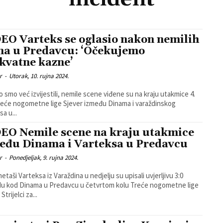
EO Varteks se oglasio nakon nemilih
na u Predavcu: ‘Očekujemo
kvatne kazne’
r
-
Utorak, 10. rujna 2024.
o smo već izvijestili, nemile scene viđene su na kraju utakmice 4.
reće nogometne lige Sjever između Dinama i varaždinskog
a u...
EO Nemile scene na kraju utakmice
eđu Dinama i Varteksa u Predavcu
r
-
Ponedjeljak, 9. rujna 2024.
taši Varteksa iz Varaždina u nedjelju su upisali uvjerljivu 3:0
u kod Dinama u Predavcu u četvrtom kolu Treće nogometne lige
Strijelci za...