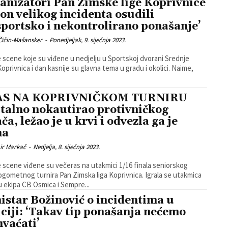
anizatori Pan Zimske lige Koprivnice
on velikog incidenta osudili
sportsko i nekontrolirano ponašanje’
Čičin-Mašansker
-
Ponedjeljak, 9. siječnja 2023.
 scene koje su viđene u nedjelju u Sportskoj dvorani Srednje
oprivnica i dan kasnije su glavna tema u gradu i okolici. Naime,
AS NA KOPRIVNIČKOM TURNIRU
talno nokautirao protivničkog
ča, ležao je u krvi i odvezla ga je
na
ir Markač
-
Nedjelja, 8. siječnja 2023.
 scene viđene su večeras na utakmici 1/16 finala seniorskog
metnog turnira Pan Zimska liga Koprivnica. Igrala se utakmica
 ekipa CB Osmica i Sempre...
istar Božinović o incidentima u
iciji: ‘Takav tip ponašanja nećemo
hvaćati’