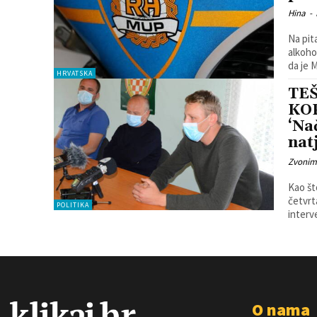
Hina
-
Na pit
alkoho
da je 
HRVATSKA
TE
KOP
‘Na
nat
Zvonim
Kao št
četvrt
POLITIKA
interve
O nama