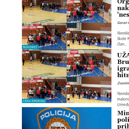
Org
nak
‘ne
Goran 
Nemile
škole K
član...
NOGOMET
UŽ
Bru
igra
hit
Zvonim
Nemile
malonogo
CRNA KRONIKA
između
Min
pol
pri