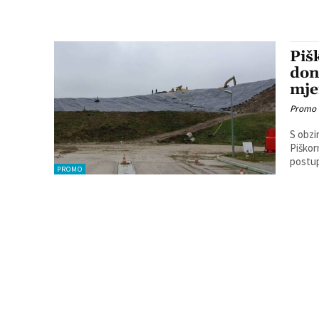
Piš
don
mj
Promo
S obzi
Piškorn
postup
PROMO