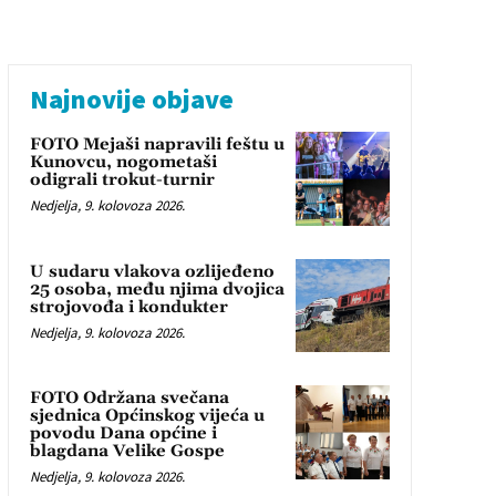
Najnovije objave
FOTO Mejaši napravili feštu u
Kunovcu, nogometaši
odigrali trokut-turnir
Nedjelja, 9. kolovoza 2026.
U sudaru vlakova ozlijeđeno
25 osoba, među njima dvojica
strojovođa i kondukter
Nedjelja, 9. kolovoza 2026.
FOTO Održana svečana
sjednica Općinskog vijeća u
povodu Dana općine i
blagdana Velike Gospe
Nedjelja, 9. kolovoza 2026.