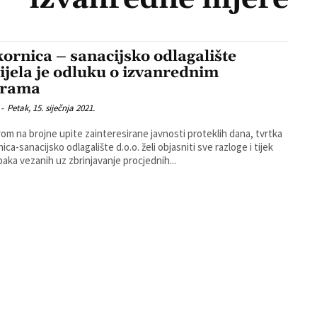
kornica – sanacijsko odlagalište
ijela je odluku o izvanrednim
erama
-
Petak, 15. siječnja 2021.
rom na brojne upite zainteresirane javnosti proteklih dana, tvrtka
ica-sanacijsko odlagalište d.o.o. želi objasniti sve razloge i tijek
aka vezanih uz zbrinjavanje procjednih...