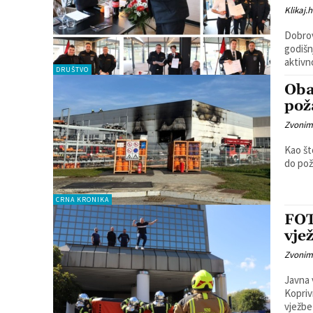
Klikaj.h
Dobrov
godišnju skupštinu. K
aktivn
DRUŠTVO
Oba
pož
Zvonim
Kao št
do pož
CRNA KRONIKA
FOT
vje
Zvonim
Javna 
Kopriv
vježbe