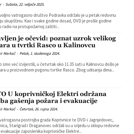
r
-
Subota, 22. veljače 2025.
oljno vatrogasno društvo Podravka održalo je u petak redovnu
ao i svake godine dosad, DVD je prošle godine
o radio na protupožarnoj zaštiti...
vljen je očevid: poznat uzrok velikog
ara u tvrtki Rasco u Kalinovcu
ir Markač
-
Petak, 1. studenoga 2024.
o smo već izvijestili, u četvrtak oko 11.35 sati u Kalinovcu došlo je
ara u proizvodnom pogonu tvrtke Rasco. Zbog udisanja dima...
O U koprivničkoj Elektri održana
žba gašenja požara i evakuacije
ir Markač
-
Četvrtak, 26. rujna 2024.
vatrogasna postrojba grada Koprivnice te DVD-i Jagnjedovec,
nica, Starigrad i Draganovec održali su u srijedu u sklopu redovne
 evakuacije zaposlenika koprivničke Elektre...