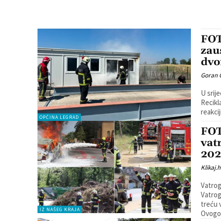
FOT
zau
dvo
Goran 
U srij
Reciklažnog dvo
reakcij
OPĆINA LEGRAD
FOT
vat
202
Klikaj.h
Vatrog
Vatrog
treću 
IZ NAŠEG KRAJA
Ovogod