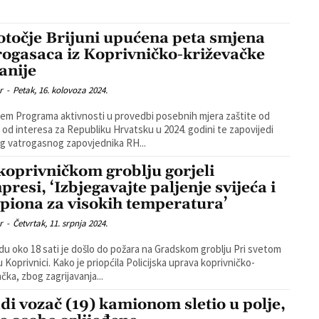
otočje Brijuni upućena peta smjena
rogasaca iz Koprivničko-križevačke
anije
r
-
Petak, 16. kolovoza 2024.
em Programa aktivnosti u provedbi posebnih mjera zaštite od
 od interesa za Republiku Hrvatsku u 2024. godini te zapovijedi
g vatrogasnog zapovjednika RH...
koprivničkom groblju gorjeli
presi, ‘Izbjegavajte paljenje svijeća i
piona za visokih temperatura’
r
-
Četvrtak, 11. srpnja 2024.
edu oko 18 sati je došlo do požara na Gradskom groblju Pri svetom
 je priopćila Policijska uprava koprivničko-
ačka, zbog zagrijavanja...
di vozač (19) kamionom sletio u polje,