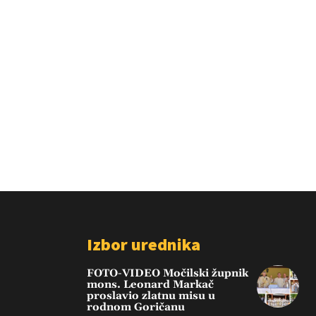
Izbor urednika
FOTO-VIDEO Močilski župnik
mons. Leonard Markač
proslavio zlatnu misu u
rodnom Goričanu