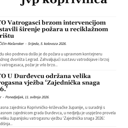
O Vatrogasci brzom intervencijom
stavili širenje požara u reciklažnom
rištu
Čičin-Mašansker
-
Srijeda, 5. kolovoza 2026.
edu oko podneva došlo je do požara u upravnom kontejneru
rišta Legrad. Zahvaljujući sustavu vatrodojave i brzoj
i vatrogasaca, požar je vrlo brzo...
O U Đurđevcu održana velika
rogasna vježba ‘Zajednička snaga
6.’
r
-
Ponedjeljak, 11. svibnja 2026.
asna zajednica Koprivničko-križevačke županije, u suradnji s
asnom zajednicom grada Đurđevca, u nedjelju je uspješno provela
veliku županijsku vatrogasnu vježbu 'Zajednička snaga 2026.'.
išnja...