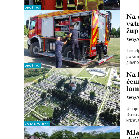
DRUŠTVO
Na 
vat
žup
Klikaj.h
Temelj
požara
glavno
DRUŠTVO
Na 
čem
lam
Klikaj.h
U srij
Duhu u Koprivnici. Kako
križev
CRNA KRONIKA
Mla