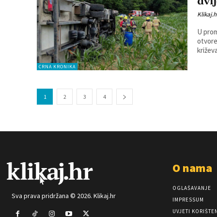
dvi
Klikaj.h
U prom
otvore
križeva
CRNA KRONIKA
1
2
3
4
O nama
OGLAŠAVANJE
Sva prava pridržana © 2026. Klikaj.hr
IMPRESSUM
UVJETI KORIŠTE