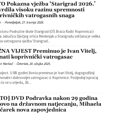
O Pokazna vježba ‘Starigrad 2026.’
vrdila visoku razinu spremnosti
rivničkih vatrogasnih snaga
r
-
Ponedjeljak, 27. travnja 2026.
storu Područne škole Starigrad (OŠ Braća Radić Koprivnica) i
a Jabučica Dječjeg vrtića Medenjak u Starigradu održana je velika
a vatrogasna vježba 'Starigrad...
NA VIJEST Preminuo je Ivan Vitelj,
nati koprivnički vatrogasac
ir Markač
-
Četvrtak, 20. ožujka 2025.
vijest. U 88. godini života preminuo je Ivan Vitelj, dugogodišnji
alni i dobrovoljni vatrogasac iz Koprivnice. Posljednji ispraćaj
će se u srijedu, 26....
TO] DVD Podravka nakon 29 godina
ovo na državnom natjecanju, Mihaela
čarek nova zapovjednica