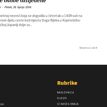
je osobe ozlijeđene
r
-
Petak, 28. lipnja 2024.
etnoj nesreći koja se dogodila u četvrtak u 14.09 sati na
nom djelu ceste kod mjesta Duga Rijeka u Koprivničko-
čkoj županiji dvije su...
Stranica 1 od 4
Rubrike
NASLOVNICA
VIJESTI
IZ NAŠEG KRAJA
NJA