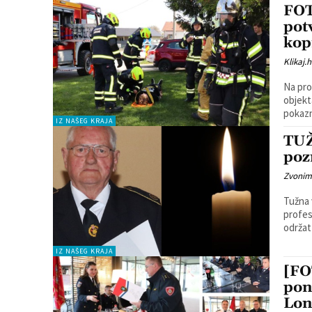
FOT
pot
kop
Klikaj.h
Na pro
objekt
pokazn
IZ NAŠEG KRAJA
TUŽ
poz
Zvonim
Tužna 
profesion
održat 
IZ NAŠEG KRAJA
[FO
pon
Lon