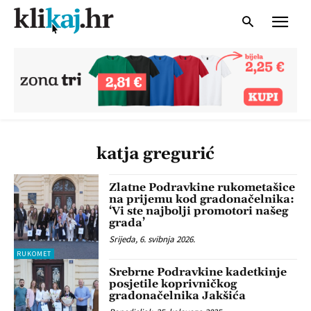
katja gregurić
Zlatne Podravkine rukometašice
na prijemu kod gradonačelnika:
‘Vi ste najbolji promotori našeg
grada’
Srijeda, 6. svibnja 2026.
RUKOMET
Srebrne Podravkine kadetkinje
posjetile koprivničkog
gradonačelnika Jakšića