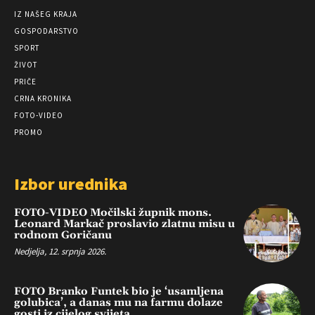
IZ NAŠEG KRAJA
GOSPODARSTVO
SPORT
ŽIVOT
PRIČE
CRNA KRONIKA
FOTO-VIDEO
PROMO
Izbor urednika
FOTO-VIDEO Močilski župnik mons.
Leonard Markač proslavio zlatnu misu u
rodnom Goričanu
Nedjelja, 12. srpnja 2026.
FOTO Branko Funtek bio je ‘usamljena
golubica’, a danas mu na farmu dolaze
gosti iz cijelog svijeta