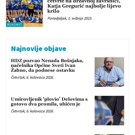
četvrte na državnoj završnici,
Katja Gregurić najbolje lijevo
krilo
Ponedjeljak, 1. svibnja 2023.
RUKOMET
Najnovije objave
HDZ pozvao Nenada Bošnjaka,
načelnika Općine Sveti Ivan
Žabno, da podnese ostavku
Četvrtak, 6. kolovoza 2026.
Umirovljenik ‘plovio’ Delovima s
gotovo dva promila, uhićen je
Četvrtak, 6. kolovoza 2026.