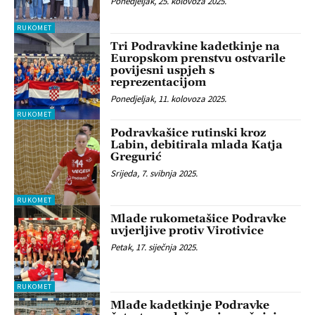
Ponedjeljak, 25. kolovoza 2025.
RUKOMET
Tri Podravkine kadetkinje na
Europskom prenstvu ostvarile
povijesni uspjeh s
reprezentacijom
Ponedjeljak, 11. kolovoza 2025.
RUKOMET
Podravkašice rutinski kroz
Labin, debitirala mlada Katja
Gregurić
Srijeda, 7. svibnja 2025.
RUKOMET
Mlade rukometašice Podravke
uvjerljive protiv Virotivice
Petak, 17. siječnja 2025.
RUKOMET
Mlađe kadetkinje Podravke