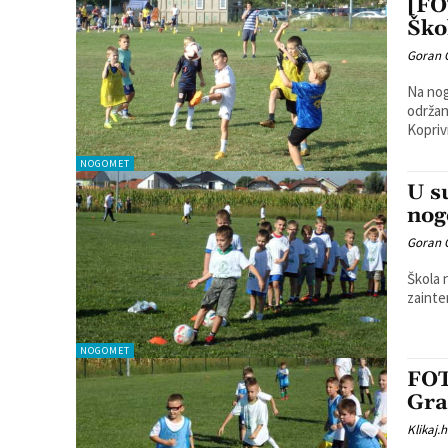
[FO
Ško
Goran 
Na nog
održan
NOGOMET
U s
nog
Goran 
Škola 
NOGOMET
FOT
Gra
Klikaj.h