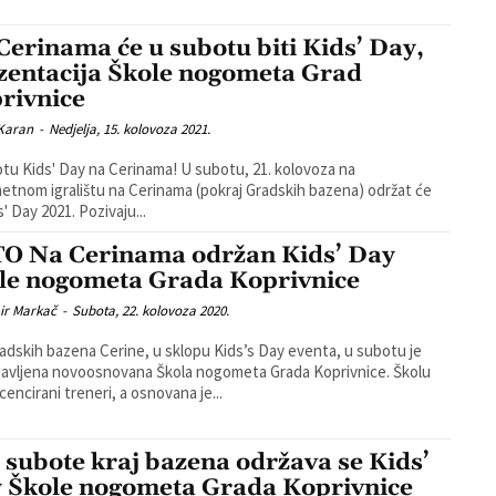
Cerinama će u subotu biti Kids’ Day,
zentacija Škole nogometa Grad
rivnice
 Karan
-
Nedjelja, 15. kolovoza 2021.
tu Kids' Day na Cerinama! U subotu, 21. kolovoza na
tnom igralištu na Cerinama (pokraj Gradskih bazena) održat će
se Kids' Day 2021. Pozivaju...
O Na Cerinama održan Kids’ Day
le nogometa Grada Koprivnice
ir Markač
-
Subota, 22. kolovoza 2020.
radskih bazena Cerine, u sklopu Kids’s Day eventa, u subotu je
avljena novoosnovana Škola nogometa Grada Koprivnice. Školu
cencirani treneri, a osnovana je...
 subote kraj bazena održava se Kids’
 Škole nogometa Grada Koprivnice