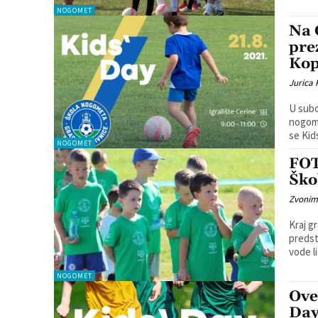
NOGOMET
Na 
pre
Kop
Jurica
U subo
nogome
NOGOMET
FOT
Ško
Zvonim
Kraj g
predst
vode li
NOGOMET
Ove
Day