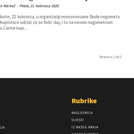
ir Markač
-
Petak, 21. kolovoza 2020.
bote, 22. kolovoza, u organizaciji novoosnovane Škole nogometa
Koprivnice održat će se Kids' day, i to na novom nogometnom
tu Cerine koje...
Stranica 1 od 2
Rubrike
NASLOVNICA
VIJESTI
IZ NAŠEG KRAJA
NJA