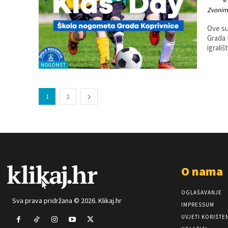
Zvonim
Ove su
Grada 
igrališ
NOGOMET
1
2
O nama
OGLAŠAVANJE
Sva prava pridržana © 2026. Klikaj.hr
IMPRESSUM
UVJETI KORIŠTE