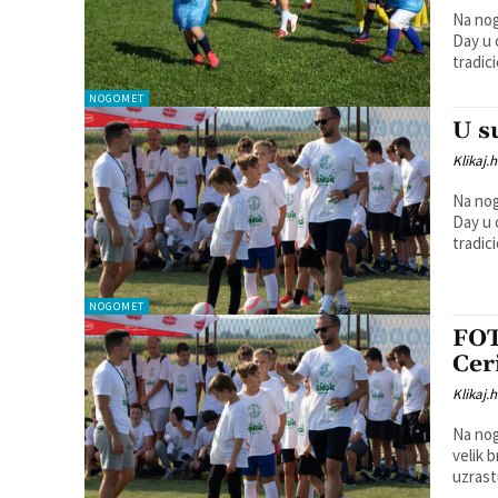
Na nog
Day u o
tradic
NOGOMET
U s
Klikaj.h
Na nog
Day u or
tradici
NOGOMET
FOT
Cer
Klikaj.h
Na nog
velik 
uzrastu