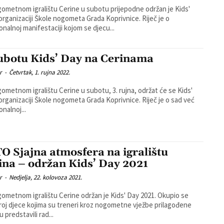
ometnom igralištu Cerine u subotu prijepodne održan je Kids'
rganizaciji Škole nogometa Grada Koprivnice. Riječ je o
ionalnoj manifestaciji kojom se djecu...
ubotu Kids’ Day na Cerinama
r
-
Četvrtak, 1. rujna 2022.
ometnom igralištu Cerine u subotu, 3. rujna, održat će se Kids'
ganizaciji Škole nogometa Grada Koprivnice. Riječ je o sad već
onalnoj...
O Sjajna atmosfera na igralištu
ina – održan Kids’ Day 2021
r
-
Nedjelja, 22. kolovoza 2021.
ometnom igralištu Cerine održan je Kids' Day 2021. Okupio se
broj djece kojima su treneri kroz nogometne vježbe prilagođene
 predstavili rad...