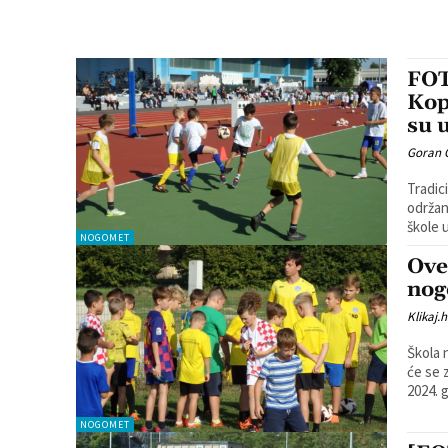
FOT
Kop
su 
Goran 
Tradic
održan
NOGOMET
Ove
nog
Klikaj.h
Škola 
će se 
NOGOMET