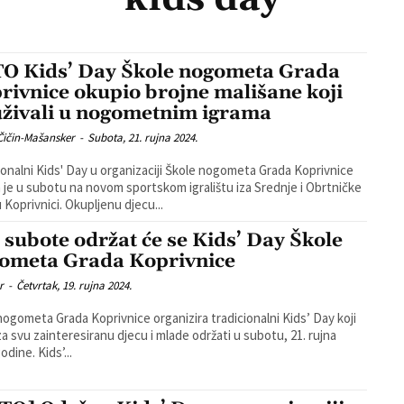
O Kids’ Day Škole nogometa Grada
rivnice okupio brojne mališane koji
uživali u nogometnim igrama
Čičin-Mašansker
-
Subota, 21. rujna 2024.
ionalni Kids' Day u organizaciji Škole nogometa Grada Koprivnice
 je u subotu na novom sportskom igralištu iza Srednje i Obrtničke
škole u Koprivnici. Okupljenu djecu...
 subote održat će se Kids’ Day Škole
ometa Grada Koprivnice
r
-
Četvrtak, 19. rujna 2024.
nogometa Grada Koprivnice organizira tradicionalni Kids’ Day koji
za svu zainteresiranu djecu i mlade održati u subotu, 21. rujna
2024. godine. Kids’...