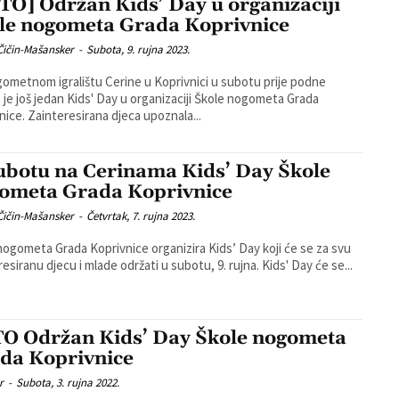
TO] Održan Kids’ Day u organizaciji
le nogometa Grada Koprivnice
Čičin-Mašansker
-
Subota, 9. rujna 2023.
ometnom igralištu Cerine u Koprivnici u subotu prije podne
 je još jedan Kids' Day u organizaciji Škole nogometa Grada
Koprivnice. Zainteresirana djeca upoznala...
ubotu na Cerinama Kids’ Day Škole
ometa Grada Koprivnice
Čičin-Mašansker
-
Četvrtak, 7. rujna 2023.
nogometa Grada Koprivnice organizira Kids’ Day koji će se za svu
zainteresiranu djecu i mlade održati u subotu, 9. rujna. Kids' Day će se...
O Održan Kids’ Day Škole nogometa
da Koprivnice
r
-
Subota, 3. rujna 2022.