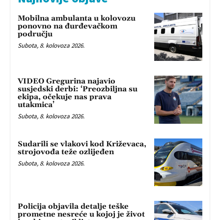
Mobilna ambulanta u kolovozu
ponovno na đurđevačkom
području
Subota, 8. kolovoza 2026.
VIDEO Gregurina najavio
susjedski derbi: ‘Preozbiljna su
ekipa, očekuje nas prava
utakmica’
Subota, 8. kolovoza 2026.
Sudarili se vlakovi kod Križevaca,
strojovođa teže ozlijeđen
Subota, 8. kolovoza 2026.
Policija objavila detalje teške
prometne nesreće u kojoj je život