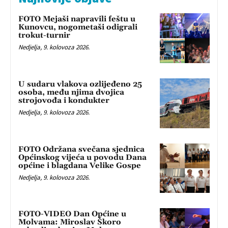
FOTO Mejaši napravili feštu u
Kunovcu, nogometaši odigrali
trokut-turnir
Nedjelja, 9. kolovoza 2026.
U sudaru vlakova ozlijeđeno 25
osoba, među njima dvojica
strojovođa i kondukter
Nedjelja, 9. kolovoza 2026.
FOTO Održana svečana sjednica
Općinskog vijeća u povodu Dana
općine i blagdana Velike Gospe
Nedjelja, 9. kolovoza 2026.
FOTO-VIDEO Dan Općine u
Molvama: Miroslav Škoro