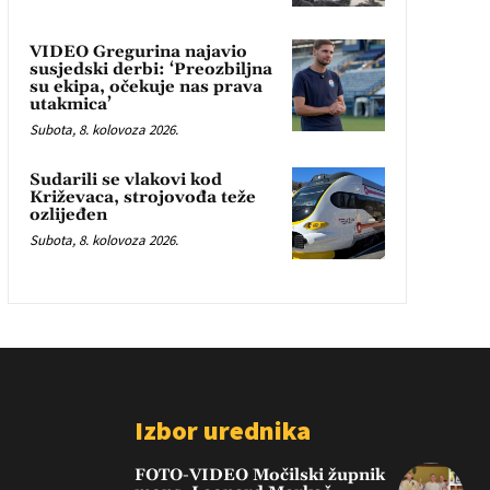
VIDEO Gregurina najavio
susjedski derbi: ‘Preozbiljna
su ekipa, očekuje nas prava
utakmica’
Subota, 8. kolovoza 2026.
Sudarili se vlakovi kod
Križevaca, strojovođa teže
ozlijeđen
Subota, 8. kolovoza 2026.
Izbor urednika
FOTO-VIDEO Močilski župnik