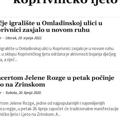
čje igralište u Omladinskoj ulici u
rivnici zasjalo u novom ruhu
r
-
Utorak, 19. srpnja 2022.
 igralište u Omladinskoj ulici u Koprivnici zasjalo je u novom ruhu.
 u sklopu Koprivničkog ljeta održana je aktivnosti bojanja dječjeg
a, a riječ...
certom Jelene Rozge u petak počinje
to na Zrinskom
r
-
Subota, 20. lipnja 2020.
tom Jelene Rozge, jedne od najpopularnijih i najomiljenijih
ica regije, u petak 26. lipnja započet će tradicionalne manifestacije
Koprivničko ljeto i Ljeto na Zrinskom. A...