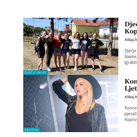
Dje
Kop
Klikaj.h
Dječje
Naime,
igrališt
DJEČJI SVIJET
Kon
Lje
Klikaj.h
Koncer
pjevač
DRUŠTVO