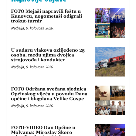
FOTO Mejaši napravili feštu u
Kunovcu, nogometaši odigrali
trokut-turnir
Nedjelja, 9. kolovoza 2026.
U sudaru vlakova ozlijeđeno 25
osoba, među njima dvojica
strojovođa i kondukter
Nedjelja, 9. kolovoza 2026.
FOTO Održana svečana sjednica
Općinskog vijeća u povodu Dana
općine i blagdana Velike Gospe
Nedjelja, 9. kolovoza 2026.
FOTO-VIDEO Dan Općine u
Molvama: Miroslav Škoro