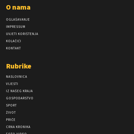
O nama
OGLAŠAVANJE
IMPRESSUM
UVJETI KORIŠTENJA
KOLAČIĆI
KONTAKT
Rubrike
NASLOVNICA
VIJESTI
IZ NAŠEG KRAJA
GOSPODARSTVO
SPORT
ŽIVOT
PRIČE
CRNA KRONIKA