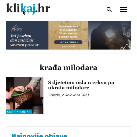
krađa milodara
S djetetom ušla u crkvu pa
ukrala milodare
Srijeda, 2. kolovoza 2023.
CRNA KRONIKA
Najnovije objave