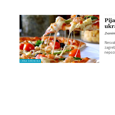
Pij
ukr
Zvonim
Nesvak
zagrebačkog Suse
nepozn
CRNA KRONIKA