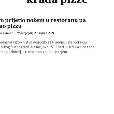
an prijetio nožem u restoranu pa
ao pizzu
ir Markač
-
Ponedjeljak, 29. srpnja 2024.
idašnje razbojništvo dogodilo se u nedjelju na području
dgrada. Naime, oko 15.35 sati u Ulici Gajnice tada
ati počinitelj je u restoranu pod utjecajem...