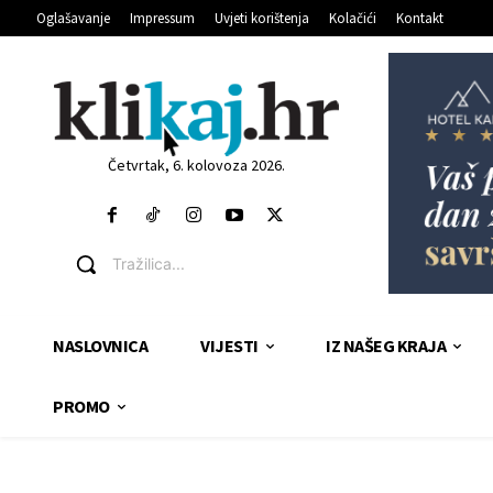
Oglašavanje
Impressum
Uvjeti korištenja
Kolačići
Kontakt
Četvrtak, 6. kolovoza 2026.
Tražilica...
NASLOVNICA
VIJESTI
IZ NAŠEG KRAJA
PROMO