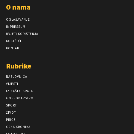
O nama
OGLAŠAVANJE
IMPRESSUM
UVJETI KORIŠTENJA
KOLAČIĆI
KONTAKT
Rubrike
NASLOVNICA
VIJESTI
IZ NAŠEG KRAJA
GOSPODARSTVO
SPORT
ŽIVOT
PRIČE
CRNA KRONIKA