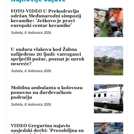
FOTO-VIDEO U Prekodravlju
održan Međunarodni simpozij
keramike: ‘Ješkovo je pravi
europski centar keramike’
Subota, 8. kolovoza 2026.
U sudaru vlakova kod Žabna
ozlijeđeno 20 ljudi: vatrogasci
spriječili požar, poznat je uzrok
nesreće?
Subota, 8. kolovoza 2026.
Mobilna ambulanta u kolovozu
ponovno na đurđevačkom
području
Subota, 8. kolovoza 2026.
VIDEO Gregurina najavio
susjedski derbi: ‘Preozbiljna su