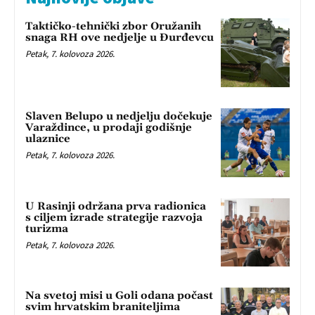
Taktičko-tehnički zbor Oružanih
snaga RH ove nedjelje u Đurđevcu
Petak, 7. kolovoza 2026.
Slaven Belupo u nedjelju dočekuje
Varaždince, u prodaji godišnje
ulaznice
Petak, 7. kolovoza 2026.
U Rasinji održana prva radionica
s ciljem izrade strategije razvoja
turizma
Petak, 7. kolovoza 2026.
Na svetoj misi u Goli odana počast
svim hrvatskim braniteljima